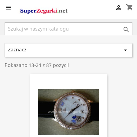
shopping_cart



Zaznacz

Pokazano 13-24 z 87 pozycji