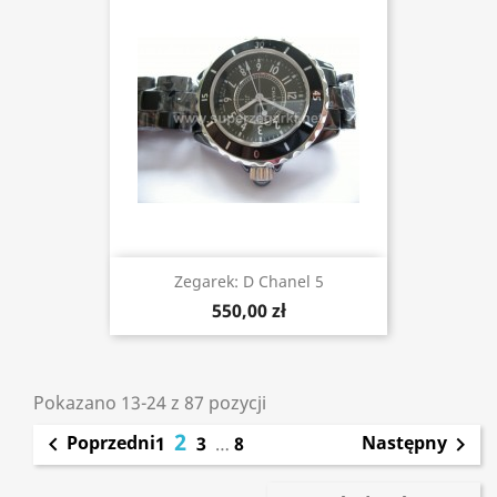
Zegarek: D Chanel 5
550,00 zł
Pokazano 13-24 z 87 pozycji
2
Poprzedni
Następny

1
3
…
8
