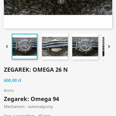


ZEGAREK: OMEGA 26 N
600,00 zł
Brutto
Zegarek: Omega 94
Mechanizm - automatyczny
Szer. z pokrętłem - 48 mm