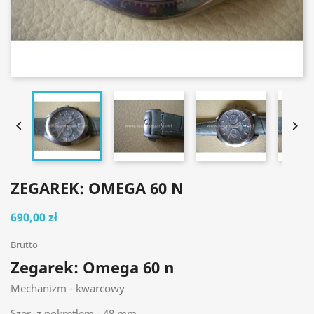


ZEGAREK: OMEGA 60 N
690,00 zł
Brutto
Zegarek: Omega 60 n
Mechanizm - kwarcowy
Szer. z pokrętłem - 48 mm