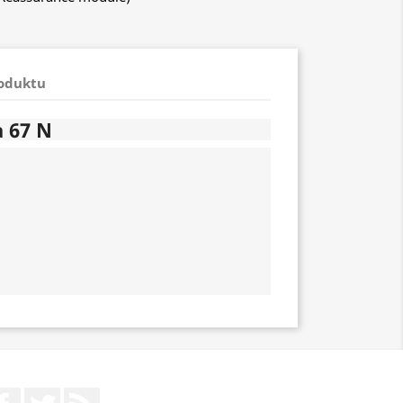
roduktu
 67 N
m
Facebook
Twitter
Rss