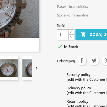
Pasek- bransoletka
Szkiełko mineralne
Ilość

DODAJ D

In Stock
Udostępnij

Security policy
(edit with the Customer
Delivery policy
(edit with the Customer
Return policy
(edit with the Customer