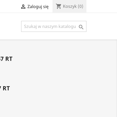
shopping_cart

Koszyk
(0)
Zaloguj się

7 RT
7 RT