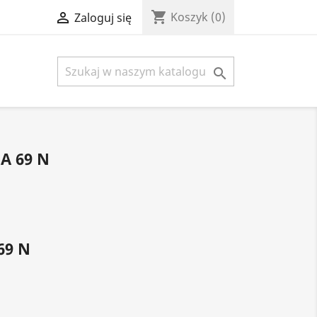
shopping_cart

Koszyk
(0)
Zaloguj się

A 69 N
69 N