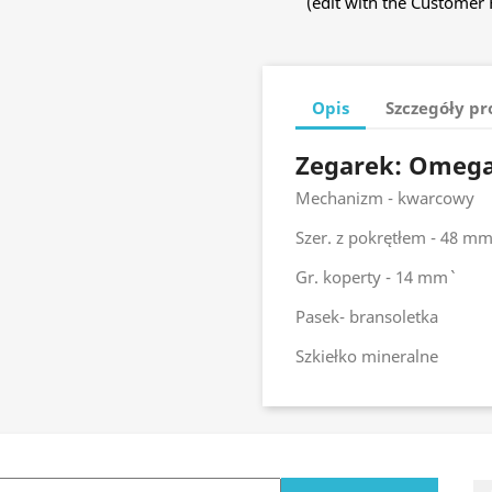
(edit with the Customer
Opis
Szczegóły p
Zegarek: Omega
Mechanizm - kwarcowy
Szer. z pokrętłem - 48 m
Gr. koperty - 14 mm`
Pasek- bransoletka
Szkiełko mineralne