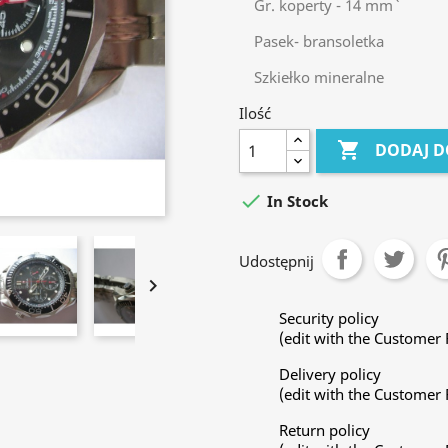
Gr. koperty - 14 mm`
Pasek- bransoletka
Szkiełko mineralne
Ilość

DODAJ D

In Stock
Udostępnij

Security policy
(edit with the Customer
Delivery policy
(edit with the Customer
Return policy