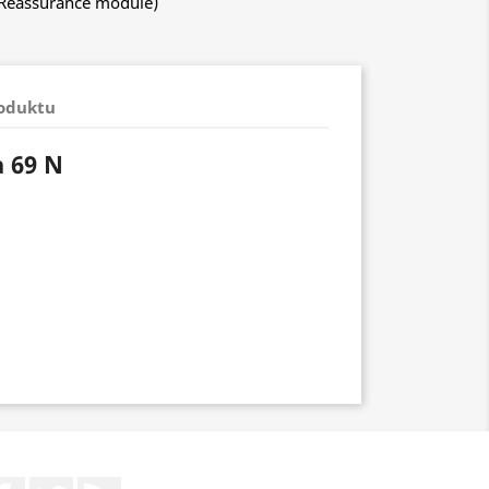
 Reassurance module)
roduktu
 69 N
m
Facebook
Twitter
Rss