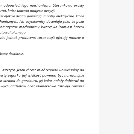
ybór odpowiedniego mechanizmu. Stosunkowo prosty
, które ułatwią podjęcie decyzji.
 W efekcie drgań powstają impulsy elektryczne, które
nicznych. Ich użytkownicy doceniają fakt, że poza
utomatyczne mechanizmy kwarcowe (zamiast baterii
otowoltaicznego.
n, jednak producenci coraz część oferują modele o
ciwe działanie.
estetyce. Jeżeli chcesz mieć zegarek uniwersalny na
ertę zegarka (jej wielkość powinna być harmonijnie
 idealna do garnituru, jej kolor należy dobierać do
kowych gadżetów oraz klamerkowe (istnieją również