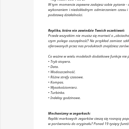
W tym momencie zapewne zadajesz sobie pytanie - co
wykonaniem i niedokładnym odmierzaniem czasu i ci
podstawą działalności.
Replika, która nie zawiedzie Twoich oczekiwań:
Przede wszystkim nie musisz się martwić o „obciac
czym polega oszczędność? Na przykład zamiast szkła
oferowanych przez nas produktach znajdziesz zaró
Co ważne w wielu modelach dodatkowe funkcje nie pełn
• Tryb stopera.
• Data.
• Wodoszczelność.
• Różne strefy czasowe.
• Kompas.
• Wysokościomierz.
• Turbinka.
• Indeksy godzinowe.
Mechanizmy w zegarkach:
Repliki markowych zegarków cieszą się rosnącą popula
w porównaniu do oryginału? Ponad 19 tysięcy funtó