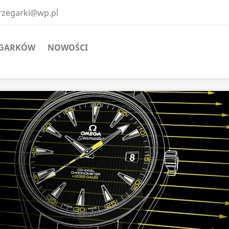
erzegarki@wp.pl
EGARKÓW
NOWOŚCI
SUPERZEGARKI.NET