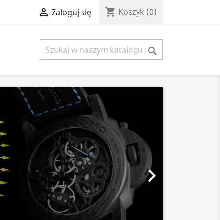
shopping_cart

Koszyk
(0)
Zaloguj się

