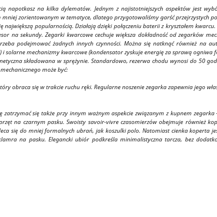
ścią napotkasz na kilka dylematów. Jednym z najistotniejszych aspektów jest w
niej zorientowanym w tematyce, dlatego przygotowaliśmy garść przejrzystych porad
największą popularnością. Działają dzięki połączeniu baterii z kryształem kwarcu.
esor na sekundy. Zegarki kwarcowe cechuje większa dokładność od zegarków mecha
ie trzeba podejmować żadnych innych czynności. Można się natknąć również na a
 i solarne mechanizmy kwarcowe (kondensator zyskuje energię za sprawą ogniwa f
netyczna składowana w sprężynie. Standardowo, rezerwa chodu wynosi do 50 godzi
u mechanicznego może być:
óry obraca się w trakcie ruchu ręki. Regularne noszenie zegarka zapewnia jego właś
ilę zatrzymać się także przy innym ważnym aspekcie związanym z kupnem zegarka – 
sprzęt na czarnym pasku. Swoisty savoir-vivre czasomierzów obejmuje również kop
 się do mniej formalnych ubrań, jak koszulki polo. Natomiast cienka koperta jest
 klamra na pasku. Elegancki ubiór podkreśla minimalistyczna tarcza, bez dodat