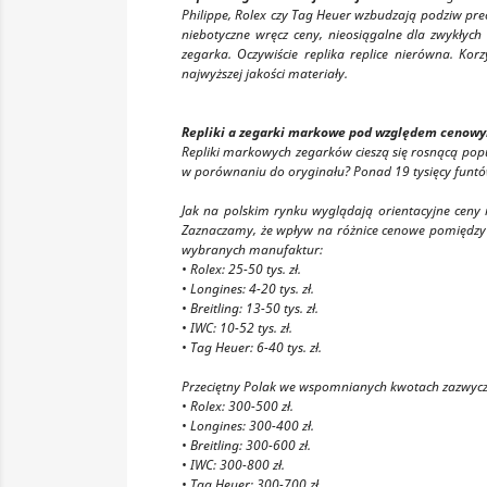
Philippe, Rolex czy Tag Heuer wzbudzają podziw pre
niebotyczne wręcz ceny, nieosiągalne dla zwykłych
zegarka. Oczywiście replika replice nierówna. K
najwyższej jakości materiały.
Repliki a zegarki markowe pod względem cenow
Repliki markowych zegarków cieszą się rosnącą popula
w porównaniu do oryginału? Ponad 19 tysięcy funtó
Jak na polskim rynku wyglądają orientacyjne ceny
Zaznaczamy, że wpływ na różnice cenowe pomiędzy 
wybranych manufaktur:
• Rolex: 25-50 tys. zł.
• Longines: 4-20 tys. zł.
• Breitling: 13-50 tys. zł.
• IWC: 10-52 tys. zł.
• Tag Heuer: 6-40 tys. zł.
Przeciętny Polak we wspomnianych kwotach zazwyczaj
• Rolex: 300-500 zł.
• Longines: 300-400 zł.
• Breitling: 300-600 zł.
• IWC: 300-800 zł.
• Tag Heuer: 300-700 zł.