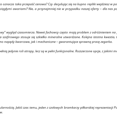
 oznacza taka przepaść cenowa? Czy decydując się na kupno repliki wejdziesz w pos
ągłymi awariami? Nie, a przynajmniej nie w przypadku naszej oferty – dla nas pow
howy” wygląd czasomierza. Nawet fachowcy często mają problem z odróżnieniem na 
 szafirowego stosuje się szkiełko mineralne utwardzane. Kolejna istotna kwestia
wno napędy kwarcowe, jak i mechaniczne – gwarantujące sprawną pracę zegarka.
ią jedynie roli atrapy, lecz są w pełni funkcjonalne. Rozszerzone opcje, z jakimi mo
rnością. Jakiś czas temu, jeden z czołowych bramkarzy piłkarskiej reprezentacji Pols
w.