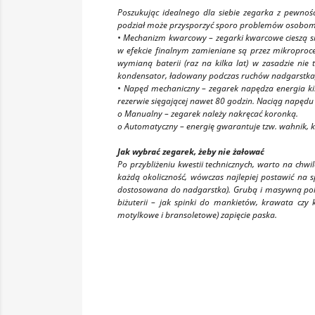
Poszukując idealnego dla siebie zegarka z pewno
podział może przysporzyć sporo problemów osobom m
• Mechanizm kwarcowy – zegarki kwarcowe cieszą się 
w efekcie finalnym zamieniane są przez mikroproc
wymianą baterii (raz na kilka lat) w zasadzie n
kondensator, ładowany podczas ruchów nadgarstka)
• Napęd mechaniczny – zegarek napędza energia ki
rezerwie sięgającej nawet 80 godzin. Naciąg napęd
o Manualny – zegarek należy nakręcać koronką.
o Automatyczny – energię gwarantuje tzw. wahnik, kt
Jak wybrać zegarek, żeby nie żałować
Po przybliżeniu kwestii technicznych, warto na chw
każdą okoliczność, wówczas najlepiej postawić na 
dostosowana do nadgarstka). Grubą i masywną poleca
biżuterii – jak spinki do mankietów, krawata czy
motylkowe i bransoletowe) zapięcie paska.