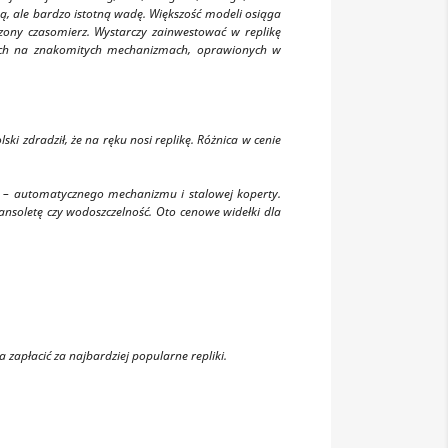
ą, ale bardzo istotną wadę. Większość modeli osiąga
rzony czasomierz. Wystarczy zainwestować w replikę
ących na znakomitych mechanizmach, oprawionych w
ki zdradził, że na ręku nosi replikę. Różnica w cenie
i – automatycznego mechanizmu i stalowej koperty.
soletę czy wodoszczelność. Oto cenowe widełki dla
apłacić za najbardziej popularne repliki.