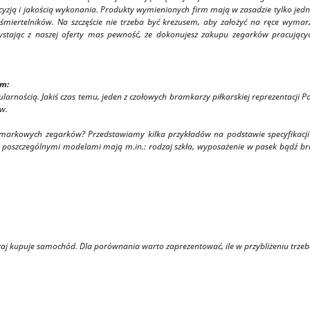
cyzją i jakością wykonania. Produkty wymienionych firm mają w zasadzie tylko jedn
 śmiertelników. Na szczęście nie trzeba być krezusem, aby założyć na ręce wyma
orzystając z naszej oferty mas pewność, że dokonujesz zakupu zegarków pracuj
ym:
rnością. Jakiś czas temu, jeden z czołowych bramkarzy piłkarskiej reprezentacji Pols
w.
 markowych zegarków? Przedstawiamy kilka przykładów na podstawie specyfikacj
poszczególnymi modelami mają m.in.: rodzaj szkła, wyposażenie w pasek bądź bran
 kupuje samochód. Dla porównania warto zaprezentować, ile w przybliżeniu trzeba z