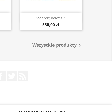
Szybki podgląd

Zegarek: Rolex C 1
550,00 zł
Wszystkie produkty

Facebook
Twitter
Rss