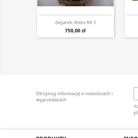
Szybki podgląd

Zegarek: Rolex RR 3
750,00 zł
Otrzymuj informację o nowościach i
wyprzedażach
Y
pl