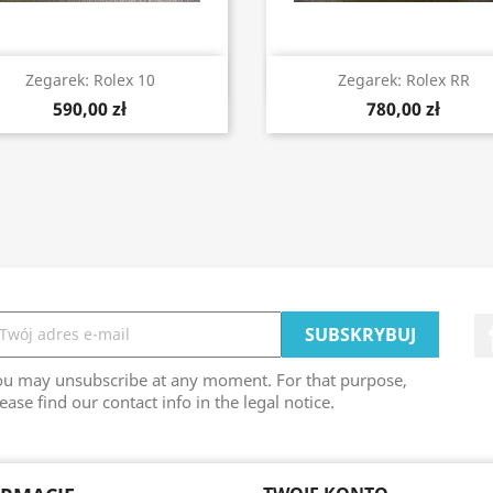
Szybki podgląd
Szybki podgląd


Zegarek: Rolex 10
Zegarek: Rolex RR
590,00 zł
780,00 zł
ou may unsubscribe at any moment. For that purpose,
ease find our contact info in the legal notice.