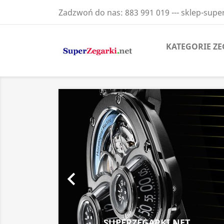
Zadzwoń do nas:
883 991 019 --- sklep-sup
KATEGORIE Z
