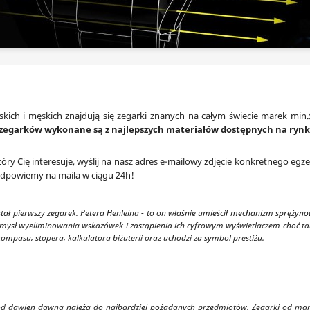
To wytrzymałe mechanizmy.
kich i męskich znajdują się zegarki znanych na całym świecie marek min.: 
 zegarków wykonane są z najlepszych materiałów dostępnych na ryn
tóry Cię interesuje, wyślij na nasz adres e-mailowy zdjęcie konkretnego e
 Odpowiemy na maila w ciągu 24h!
tał pierwszy zegarek. Petera Henleina - to on właśnie umieścił mechanizm sprężyn
mysł wyeliminowania wskazówek i zastąpienia ich cyfrowym wyświetlaczem choć tak
mpasu, stopera, kalkulatora biżuterii oraz uchodzi za symbol prestiżu.
d dawien dawna należą do najbardziej pożądanych przedmiotów. Zegarki od manuf