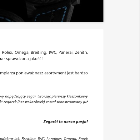
Rolex, Omega, Breitling, IWC, Panerai, Zenith,
ku
- sprawdzona jakość!
gzemplarza ponieważ nasz asortyment jest bardzo
owy napędzający zegar tworząc pierwszy kieszonkowy
i zegarek (bez wskazówek) został skonstruowany już
Zegarki to nasza pasja!
aktur jak: Breitling, IWC, Longines, Omega, Patek