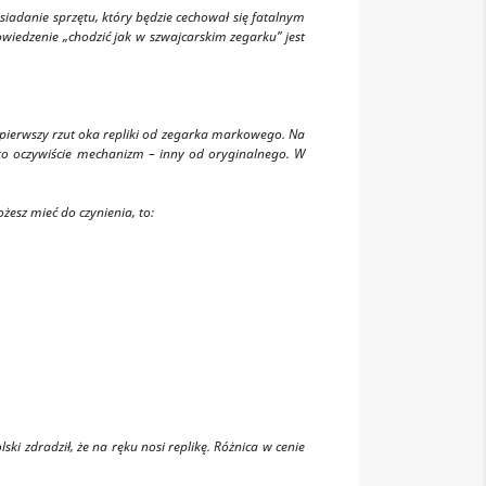
iadanie sprzętu, który będzie cechował się fatalnym
iedzenie „chodzić jak w szwajcarskim zegarku” jest
pierwszy rzut oka repliki od zegarka markowego. Na
, to oczywiście mechanizm – inny od oryginalnego. W
żesz mieć do czynienia, to:
ki zdradził, że na ręku nosi replikę. Różnica w cenie