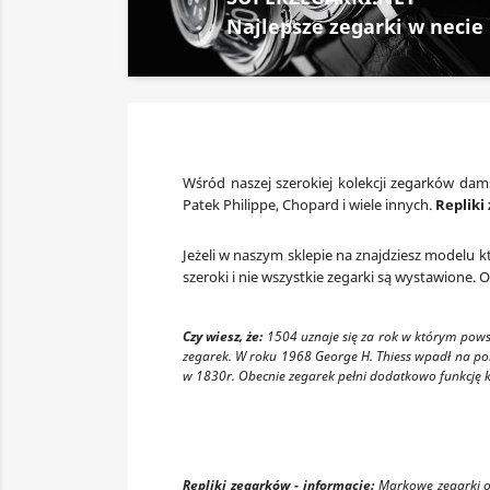
Wśród naszej szerokiej kolekcji zegarków dams
Patek Philippe, Chopard i wiele innych.
Repliki
Jeżeli w naszym sklepie na znajdziesz modelu k
szeroki i nie wszystkie zegarki są wystawione.
Czy wiesz, że:
1504 uznaje się za rok w którym pows
zegarek. W roku 1968 George H. Thiess wpadł na po
w 1830r. Obecnie zegarek pełni dodatkowo funkcję ko
Repliki zegarków - informacje:
Markowe zegarki o