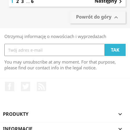
1
Następny
2
3
…
6

Powrót do góry

Otrzymuj informację o nowościach i wyprzedażach
You may unsubscribe at any moment. For that purpose,
please find our contact info in the legal notice.
Facebook
Twitter
Rss
PRODUKTY

INFORMACJE
