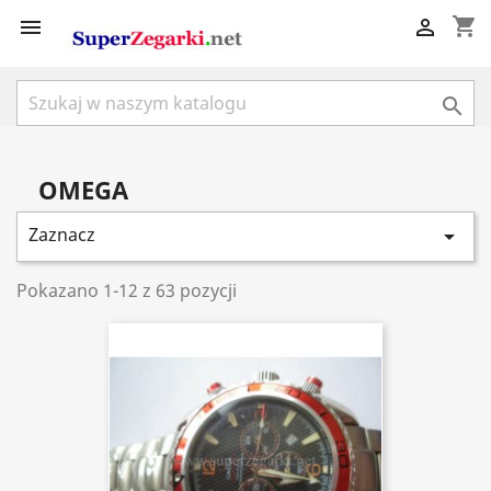
shopping_cart



OMEGA
Zaznacz

Pokazano 1-12 z 63 pozycji