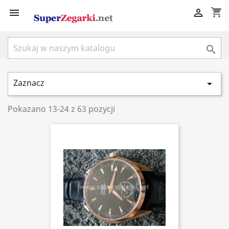
shopping_cart



Zaznacz

Pokazano 13-24 z 63 pozycji