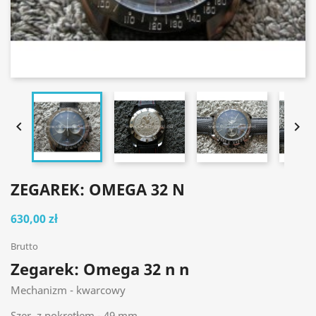


ZEGAREK: OMEGA 32 N
630,00 zł
Brutto
Zegarek: Omega 32 n n
Mechanizm - kwarcowy
Szer. z pokrętłem - 49 mm