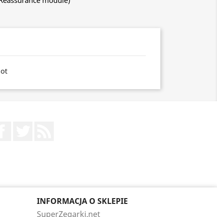
 Reassurance module)
ot
Facebook
Twitter
Rss
INFORMACJA O SKLEPIE
SuperZegarki.net