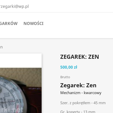
erzegarki@wp.pl
EGARKÓW
NOWOŚCI
en
ZEGAREK: ZEN
500,00 zł
Brutto
Zegarek: Zen
Mechanizm - kwarcowy
Szer. z pokrętłem - 45 mm
Gr. koperty - 13 mm